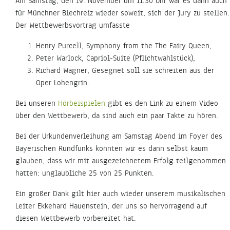
Am Samstag, den 19. November um 11.30 Uhr war es dann auch
für Münchner Blechreiz wieder soweit, sich der Jury zu stellen.
Der Wettbewerbsvortrag umfasste
Henry Purcell, Symphony from the The Fairy Queen,
Peter Warlock, Capriol-Suite (Pflichtwahlstück),
Richard Wagner, Gesegnet soll sie schreiten aus der
Oper Lohengrin.
Bei unseren
Hörbeispielen
gibt es den Link zu einem Video
über den Wettbewerb, da sind auch ein paar Takte zu hören.
Bei der Urkundenverleihung am Samstag Abend im Foyer des
Bayerischen Rundfunks konnten wir es dann selbst kaum
glauben, dass wir mit ausgezeichnetem Erfolg teilgenommen
hatten: unglaubliche 25 von 25 Punkten.
Ein großer Dank gilt hier auch wieder unserem musikalischen
Leiter Ekkehard Hauenstein, der uns so hervorragend auf
diesen Wettbewerb vorbereitet hat.