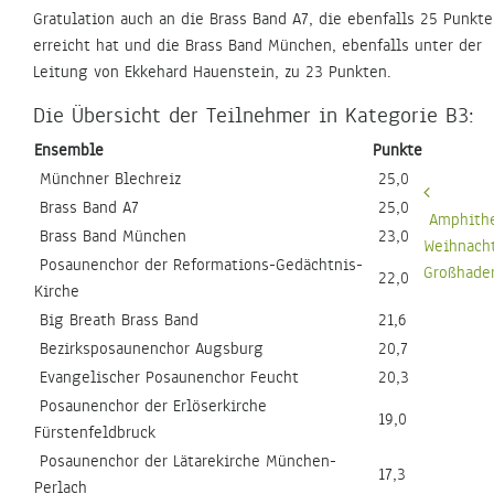
Gratulation auch an die Brass Band A7, die ebenfalls 25 Punkte
erreicht hat und die Brass Band München, ebenfalls unter der
Leitung von Ekkehard Hauenstein, zu 23 Punkten.
Die Übersicht der Teilnehmer in Kategorie B3:
Ensemble
Punkte
Münchner Blechreiz
25,0
Beitrags-
Brass Band A7
25,0
Navigation
Amphithe
Brass Band München
23,0
Weihnacht
Posaunenchor der Reformations-Gedächtnis-
Großhade
22,0
Kirche
Big Breath Brass Band
21,6
Bezirksposaunenchor Augsburg
20,7
Evangelischer Posaunenchor Feucht
20,3
Posaunenchor der Erlöserkirche
19,0
Fürstenfeldbruck
Posaunenchor der Lätarekirche München-
17,3
Perlach