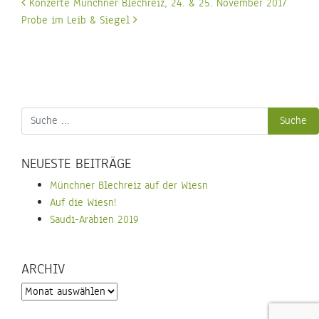
Beitrags-
Konzerte Münchner Blechreiz, 24. & 25. November 2017
Navigation
Probe im Leib & Siegel
NEUESTE BEITRÄGE
Münchner Blechreiz auf der Wiesn
Auf die Wiesn!
Saudi-Arabien 2019
ARCHIV
Archiv